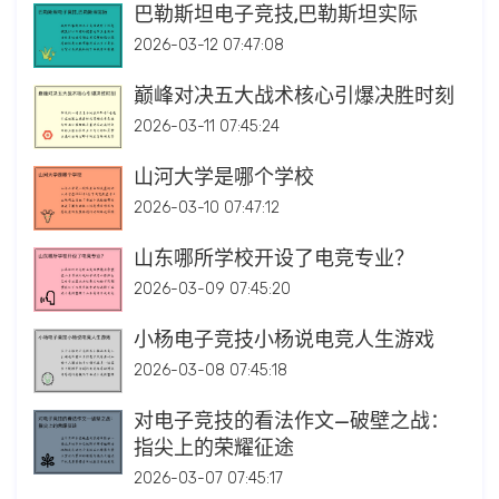
巴勒斯坦电子竞技,巴勒斯坦实际
2026-03-12 07:47:08
巅峰对决五大战术核心引爆决胜时刻
2026-03-11 07:45:24
山河大学是哪个学校
2026-03-10 07:47:12
山东哪所学校开设了电竞专业？
2026-03-09 07:45:20
小杨电子竞技小杨说电竞人生游戏
2026-03-08 07:45:18
对电子竞技的看法作文—破壁之战：
指尖上的荣耀征途
2026-03-07 07:45:17