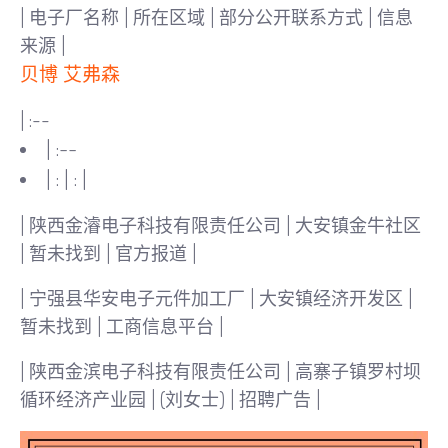
| 电子厂名称 | 所在区域 | 部分公开联系方式 | 信息
来源 |
贝博 艾弗森
| :--
| :--
| : | : |
|
陕西金濬电子科技有限责任公司
| 大安镇金牛社区
| 暂未找到 | 官方报道 |
|
宁强县华安电子元件加工厂
| 大安镇经济开发区 |
暂未找到 | 工商信息平台 |
|
陕西金滨电子科技有限责任公司
| 高寨子镇罗村坝
循环经济产业园 |
(刘女士) | 招聘广告 |