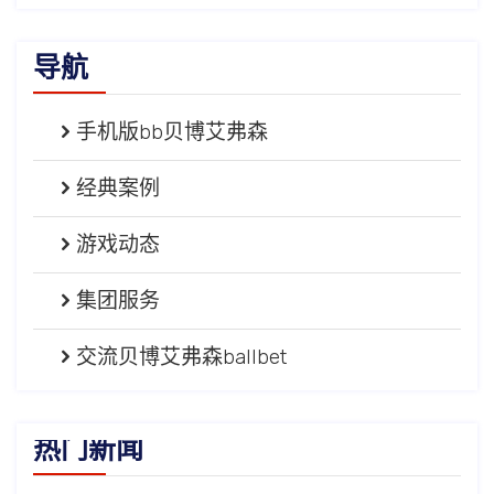
导航
手机版bb贝博艾弗森
经典案例
游戏动态
集团服务
交流贝博艾弗森ballbet
热门新闻