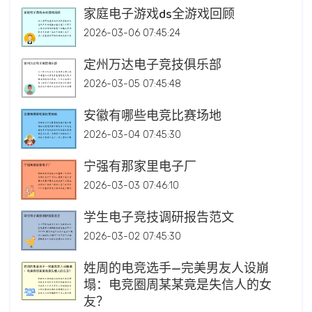
家庭电子游戏ds全游戏回顾
2026-03-06 07:45:24
定州万达电子竞技俱乐部
2026-03-05 07:45:48
安徽有哪些电竞比赛场地
2026-03-04 07:45:30
宁强有那家里电子厂
2026-03-03 07:46:10
学生电子竞技调研报告范文
2026-03-02 07:45:30
姓周的电竞选手—完美男友人设崩
塌：电竞圈周某某竟是失信人的女
友？