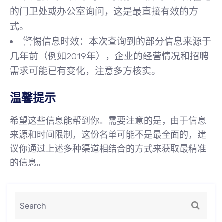
的门卫处或办公室询问，这是最直接有效的方
式。
警惕信息时效
：本次查询到的部分信息来源于
几年前（例如2019年），企业的经营情况和招聘
需求可能已有变化，注意多方核实。
温馨提示
希望这些信息能帮到你。需要注意的是，由于信息
来源和时间限制，这份名单可能不是最全面的，建
议你通过上述多种渠道相结合的方式来获取最精准
的信息。